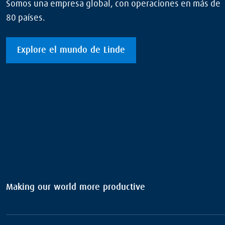
Somos una empresa global, con operaciones en más de
80 países.
Explore el mundo de Linde
Making our world more productive