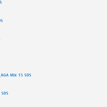
S
DS
S
_AGA Mix 15 SDS
 SDS